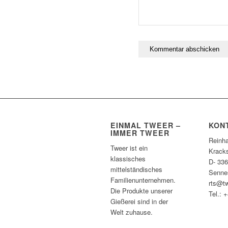
EINMAL TWEER –
KON
IMMER TWEER
Reinh
Tweer ist ein
Kracks
klassisches
D- 336
mittelständisches
Senne
Familienunternehmen.
rts@tw
Die Produkte unserer
Tel.: 
Gießerei sind in der
Welt zuhause.